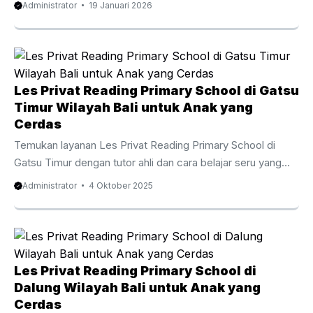
Administrator
19 Januari 2026
value flexibility comfort and meaningful progress. Home
tutor for kids Bali supports children through personalized
guidance that respects each learning pace. Moreover
families in Bali enjoy diverse education pathways including
national international and blended curricula. Therefore a
Les Privat Reading Primary School di Gatsu
home based approach helps children stay focused while
Timur Wilayah Bali untuk Anak yang
parents feel involved. At the same time tutors ...
Cerdas
Temukan layanan Les Privat Reading Primary School di
Gatsu Timur dengan tutor ahli dan cara belajar seru yang
membangun dasar literasi yang kuat pada anak.
Administrator
4 Oktober 2025
Membentuk Dasar English Skills sejak Tahap Awal
Pembelajaran Les Privat Reading Primary School di Gatsu
Timur menjadi keputusan bijak untuk meningkatkan
kemampuan anak terhadap keterampilan membaca bahasa
Inggris dalam bahasa Inggris sejak usia dini. Program ini
Les Privat Reading Primary School di
dibangun dengan suasana belajar yang positif agar anak
Dalung Wilayah Bali untuk Anak yang
tidak sekadar memahami kata, tetapi juga membangun rasa
Cerdas