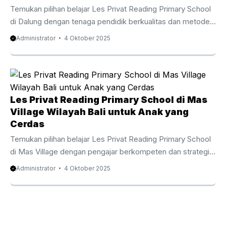
percaya diri saat ...
Temukan pilihan belajar Les Privat Reading Primary School
di Dalung dengan tenaga pendidik berkualitas dan metode
menyenangkan yang membangun dasar literasi yang kuat
Administrator
4 Oktober 2025
pada anak. Menguatkan Fondasi Bahasa Inggris sejak Kecil
Les Privat Reading Primary School di Dalung adalah cara
efektif untuk meningkatkan kemampuan anak terhadap
keterampilan membaca dalam bahasa Inggris sejak tahap
awal belajar. Program ini disusun dengan metode yang
Les Privat Reading Primary School di Mas
interaktif agar anak tidak sekadar mengenal huruf, tetapi
Village Wilayah Bali untuk Anak yang
juga menyampaikan kembali makna bacaan dengan lancar.
Cerdas
Dengan bimbingan guru berpengalaman, ...
Temukan pilihan belajar Les Privat Reading Primary School
di Mas Village dengan pengajar berkompeten dan strategi
pembelajaran kreatif yang membuat anak gemar membaca
Administrator
4 Oktober 2025
sejak dini. Menguatkan Pondasi Kemampuan Berbahasa
Inggris sejak Tahap Awal Pembelajaran Les Privat Reading
Primary School di Mas Village adalah cara efektif untuk
membantu anak menguasai kemampuan literasi dalam