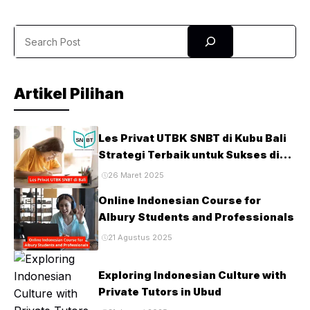
bahasa Inggris sejak tahap awal belajar. Program ini disusun
dengan metode yang interaktif agar anak tidak sekadar
Search
memahami kata, tetapi juga membangun rasa percaya diri
saat membaca dalam ...
Artikel Pilihan
Les Privat UTBK SNBT di Kubu Bali
Strategi Terbaik untuk Sukses di
Ujian PTN
26 Maret 2025
Online Indonesian Course for
Albury Students and Professionals
21 Agustus 2025
Exploring Indonesian Culture with
Private Tutors in Ubud