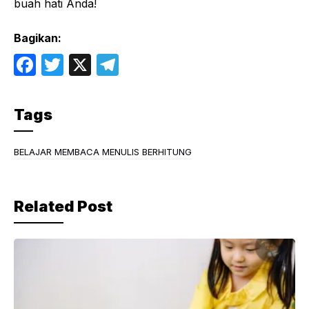
buah hati Anda!
Bagikan:
F
T
X
T
a
w
el
c
itt
e
Tags
e
er
gr
b
a
BELAJAR MEMBACA MENULIS BERHITUNG
o
m
o
Related Post
k