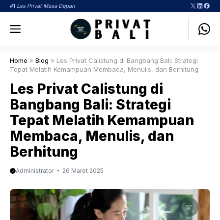
Langsung
X
LinkedI
Face
#1
Les Privat Masa Depan
ke
Menu
isi
Home
»
Blog
»
Les Privat Calistung di Bangbang Bali: Strategi
Tepat Melatih Kemampuan Membaca, Menulis, dan Berhitung
Les Privat Calistung di
Bangbang Bali: Strategi
Tepat Melatih Kemampuan
Membaca, Menulis, dan
Berhitung
Administrator
26 Maret 2025