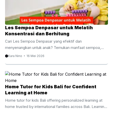
Les Sempoa Denpasar untuk Melatih
Konsentrasi dan Berhitung
Cari Les Sempoa Denpasar yang efektif dan
menyenangkan untuk anak? Temukan manfaat sempoa,
metode belajar, biaya les, serta rekomendasi tempat belajar
Kara Nino
16 Mei 2026
terbaik di Denpasar untuk meningkatkan kemampuan
berhitung sejak dini. Les Sempoa Denpasar untuk Anak
Fokus dan Cepat Berhitung Kemampuan berhitung menjadi
salah satu fondasi penting dalam perkembangan akademik
anak. Karena itu, banyak orang tua mulai mencari Les
Home Tutor for Kids Bali for Confident
Sempoa Denpasar untuk membantu anak belajar
Learning at Home
matematika dengan cara yang lebih mudah, cepat, dan
Home tutor for kids Bali offering personalized learning at
menyenangkan. Selain meningkatkan kemampuan
home trusted by international families across Bali. Learning
menghitung, metode sempoa juga ...
at home has become an important choice for families who