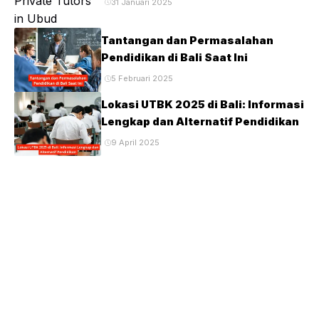
31 Januari 2025
Tantangan dan Permasalahan
Pendidikan di Bali Saat Ini
5 Februari 2025
Lokasi UTBK 2025 di Bali: Informasi
Lengkap dan Alternatif Pendidikan
9 April 2025