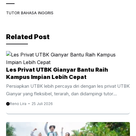
e
er
gr
b
a
TUTOR BAHASA INGGRIS
o
m
o
Related Post
k
Les Privat UTBK Gianyar Bantu Raih
Kampus Impian Lebih Cepat
Persiapkan UTBK lebih percaya diri dengan les privat UTBK
Gianyar yang fleksibel, terarah, dan didampingi tutor
berpengalaman. Les Privat UTBK Gianyar Membantu
Reno Lira
25 Juli 2026
Persiapan UTBK Lebih Terarah Menghadapi Ujian Tulis
Berbasis Komputer membutuhkan persiapan yang matang,
strategi belajar yang tepat, serta pendampingan yang
sesuai dengan kebutuhan setiap siswa. Oleh karena itu, les