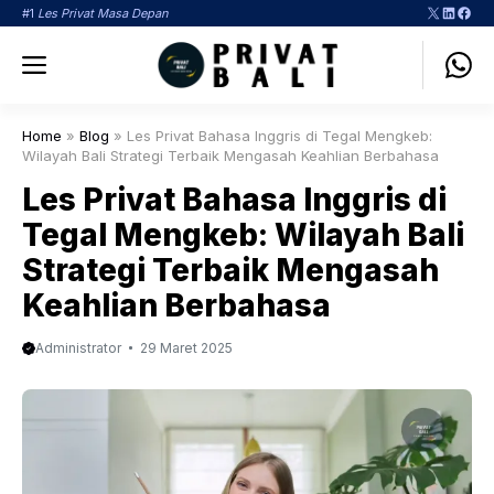
Langsung
X
LinkedI
Face
#1
Les Privat Masa Depan
ke
Menu
isi
Home
»
Blog
»
Les Privat Bahasa Inggris di Tegal Mengkeb:
Wilayah Bali Strategi Terbaik Mengasah Keahlian Berbahasa
Les Privat Bahasa Inggris di
Tegal Mengkeb: Wilayah Bali
Strategi Terbaik Mengasah
Keahlian Berbahasa
Administrator
29 Maret 2025