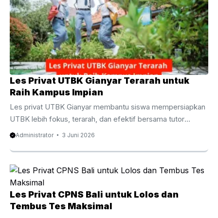
privat UTBK Gianyar menjadi pilihan yang semakin diminati
oleh siswa SMA dan lulusan yang ingin meningkatkan
peluang diterima di perguruan tinggi negeri impian. Berbeda
dengan pembelajaran di kelas yang ...
Les Privat UTBK Gianyar Terarah untuk
Raih Kampus Impian
Les privat UTBK Gianyar membantu siswa mempersiapkan
UTBK lebih fokus, terarah, dan efektif bersama tutor
berpengalaman untuk meningkatkan peluang lolos PTN
Administrator
3 Juni 2026
impian. Les Privat UTBK Gianyar Terarah untuk Raih
Kampus Impian Persaingan masuk perguruan tinggi negeri
semakin ketat dari tahun ke tahun. Oleh karena itu, banyak
siswa mulai mencari metode belajar yang lebih efektif agar
mampu menghadapi ujian dengan percaya diri. Salah satu
Les Privat CPNS Bali untuk Lolos dan
pilihan yang semakin diminati adalah les privat UTBK
Tembus Tes Maksimal
Gianyar karena menawarkan pembelajaran yang lebih fokus,