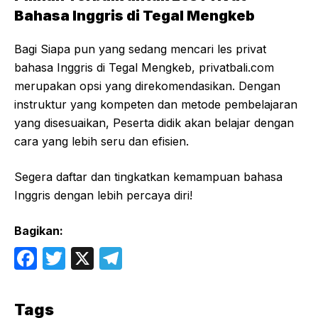
Bahasa Inggris di Tegal Mengkeb
Bagi Siapa pun yang sedang mencari les privat
bahasa Inggris di Tegal Mengkeb, privatbali.com
merupakan opsi yang direkomendasikan. Dengan
instruktur yang kompeten dan metode pembelajaran
yang disesuaikan, Peserta didik akan belajar dengan
cara yang lebih seru dan efisien.
Segera daftar dan tingkatkan kemampuan bahasa
Inggris dengan lebih percaya diri!
Bagikan:
F
T
X
T
a
w
el
c
itt
e
Tags