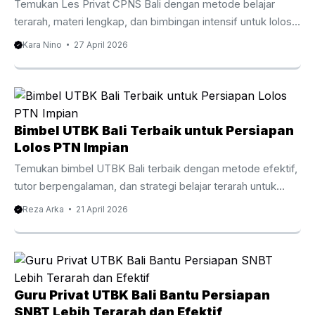
Temukan Les Privat CPNS Bali dengan metode belajar
fleksibel, dan ...
terarah, materi lengkap, dan bimbingan intensif untuk lolos
seleksi CPNS. Pengantar Les Privat CPNS Bali
Kara Nino
27 April 2026
Mempersiapkan diri untuk seleksi CPNS membutuhkan
strategi yang tepat dan latihan yang konsisten. Oleh karena
itu, banyak peserta kini memilih Les Privat CPNS Bali
sebagai cara efektif untuk meningkatkan peluang lolos.
Dengan persaingan yang semakin ketat setiap tahunnya,
Bimbel UTBK Bali Terbaik untuk Persiapan
belajar secara mandiri sering kali terasa kurang cukup. Di
Lolos PTN Impian
Bali, minat terhadap bimbingan privat CPNS terus
Temukan bimbel UTBK Bali terbaik dengan metode efektif,
meningkat. Hal ini ...
tutor berpengalaman, dan strategi belajar terarah untuk
lolos PTN impian. Baca panduan lengkapnya di sini.
Reza Arka
21 April 2026
Persaingan masuk perguruan tinggi negeri setiap tahun
semakin ketat. Oleh karena itu, banyak siswa mulai mencari
bimbel UTBK Bali sebagai langkah strategis untuk
meningkatkan peluang lolos. Dengan pendekatan belajar
yang tepat, materi terarah, dan bimbingan tutor
Guru Privat UTBK Bali Bantu Persiapan
berpengalaman, proses persiapan menjadi lebih efektif dan
SNBT Lebih Terarah dan Efektif