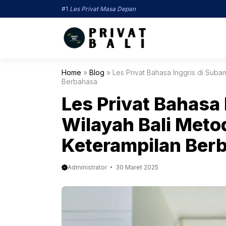
Langsung
#1
Les Privat Masa Depan
ke
isi
Home
»
Blog
»
Les Privat Bahasa Inggris di Sub
Berbahasa
Les Privat Bahasa 
Wilayah Bali Me
Keterampilan Ber
Administrator
30 Maret 2025