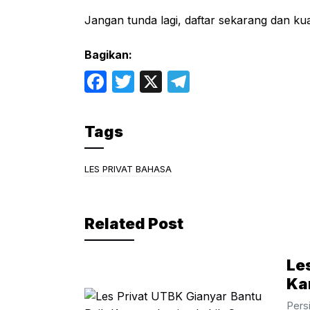
Jangan tunda lagi, daftar sekarang dan kua
Bagikan:
F
T
X
T
a
w
el
c
itt
e
Tags
e
er
gr
b
a
LES PRIVAT BAHASA
o
m
o
Related Post
k
Le
Ka
Pers