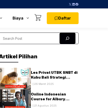
X
LinkedIn
Facebook
Daftar
Biaya
Search
Artikel Pilihan
Les Privat UTBK SNBT di
Kubu Bali Strategi
Terbaik untuk Sukses di
26 Maret 2025
Ujian PTN
Online Indonesian
Course for Albury
Students and
21 Agustus 2025