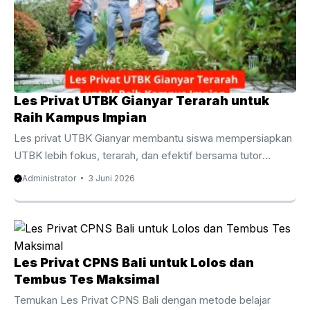
oleh siswa SMA dan lulusan yang ingin meningkatkan
peluang diterima di perguruan tinggi negeri impian. Berbeda
dengan pembelajaran di kelas yang ...
Les Privat UTBK Gianyar Terarah untuk
Raih Kampus Impian
Les privat UTBK Gianyar membantu siswa mempersiapkan
UTBK lebih fokus, terarah, dan efektif bersama tutor
berpengalaman untuk meningkatkan peluang lolos PTN
Administrator
3 Juni 2026
impian. Les Privat UTBK Gianyar Terarah untuk Raih
Kampus Impian Persaingan masuk perguruan tinggi negeri
semakin ketat dari tahun ke tahun. Oleh karena itu, banyak
siswa mulai mencari metode belajar yang lebih efektif agar
mampu menghadapi ujian dengan percaya diri. Salah satu
Les Privat CPNS Bali untuk Lolos dan
pilihan yang semakin diminati adalah les privat UTBK
Tembus Tes Maksimal
Gianyar karena menawarkan pembelajaran yang lebih fokus,
Temukan Les Privat CPNS Bali dengan metode belajar