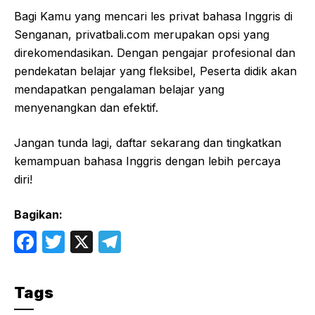
Bagi Kamu yang mencari les privat bahasa Inggris di
Senganan, privatbali.com merupakan opsi yang
direkomendasikan. Dengan pengajar profesional dan
pendekatan belajar yang fleksibel, Peserta didik akan
mendapatkan pengalaman belajar yang
menyenangkan dan efektif.
Jangan tunda lagi, daftar sekarang dan tingkatkan
kemampuan bahasa Inggris dengan lebih percaya
diri!
Bagikan:
F
T
X
T
a
w
el
c
itt
e
Tags
e
er
gr