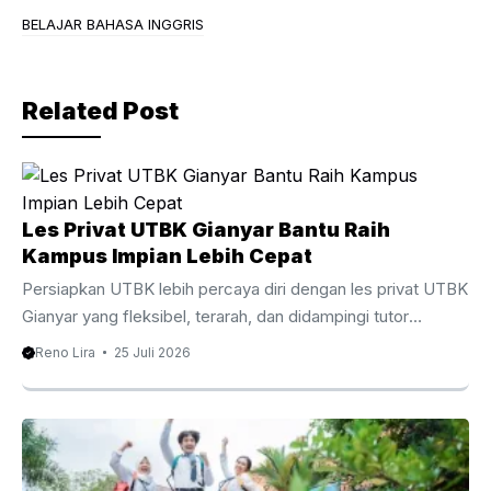
b
a
BELAJAR BAHASA INGGRIS
o
m
o
Related Post
k
Les Privat UTBK Gianyar Bantu Raih
Kampus Impian Lebih Cepat
Persiapkan UTBK lebih percaya diri dengan les privat UTBK
Gianyar yang fleksibel, terarah, dan didampingi tutor
berpengalaman. Les Privat UTBK Gianyar Membantu
Reno Lira
25 Juli 2026
Persiapan UTBK Lebih Terarah Menghadapi Ujian Tulis
Berbasis Komputer membutuhkan persiapan yang matang,
strategi belajar yang tepat, serta pendampingan yang
sesuai dengan kebutuhan setiap siswa. Oleh karena itu, les
privat UTBK Gianyar menjadi pilihan yang semakin diminati