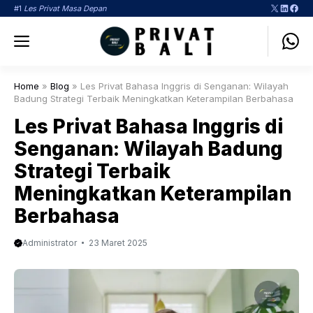
Langsung
X
LinkedI
Face
#1
Les Privat Masa Depan
ke
Menu
isi
Home
»
Blog
»
Les Privat Bahasa Inggris di Senganan: Wilayah
Badung Strategi Terbaik Meningkatkan Keterampilan Berbahasa
Les Privat Bahasa Inggris di
Senganan: Wilayah Badung
Strategi Terbaik
Meningkatkan Keterampilan
Berbahasa
Administrator
23 Maret 2025