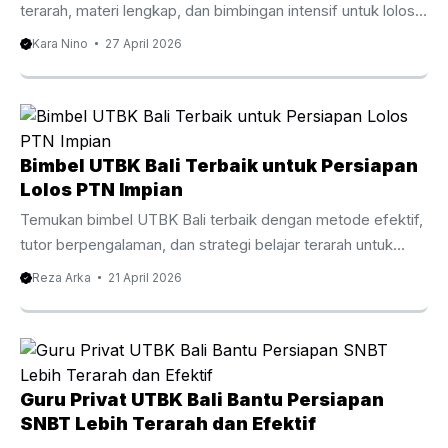
fleksibel, dan ...
terarah, materi lengkap, dan bimbingan intensif untuk lolos
seleksi CPNS. Pengantar Les Privat CPNS Bali
Kara Nino
27 April 2026
Mempersiapkan diri untuk seleksi CPNS membutuhkan
strategi yang tepat dan latihan yang konsisten. Oleh karena
itu, banyak peserta kini memilih Les Privat CPNS Bali
sebagai cara efektif untuk meningkatkan peluang lolos.
Dengan persaingan yang semakin ketat setiap tahunnya,
Bimbel UTBK Bali Terbaik untuk Persiapan
belajar secara mandiri sering kali terasa kurang cukup. Di
Lolos PTN Impian
Bali, minat terhadap bimbingan privat CPNS terus
Temukan bimbel UTBK Bali terbaik dengan metode efektif,
meningkat. Hal ini ...
tutor berpengalaman, dan strategi belajar terarah untuk
lolos PTN impian. Baca panduan lengkapnya di sini.
Reza Arka
21 April 2026
Persaingan masuk perguruan tinggi negeri setiap tahun
semakin ketat. Oleh karena itu, banyak siswa mulai mencari
bimbel UTBK Bali sebagai langkah strategis untuk
meningkatkan peluang lolos. Dengan pendekatan belajar
yang tepat, materi terarah, dan bimbingan tutor
Guru Privat UTBK Bali Bantu Persiapan
berpengalaman, proses persiapan menjadi lebih efektif dan
SNBT Lebih Terarah dan Efektif
terukur. Selain itu, mengikuti bimbingan belajar khusus