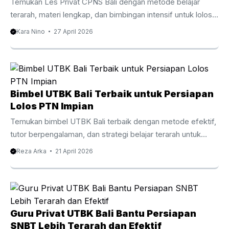
Temukan Les Privat CPNS Bali dengan metode belajar
fleksibel, dan ...
terarah, materi lengkap, dan bimbingan intensif untuk lolos
seleksi CPNS. Pengantar Les Privat CPNS Bali
Kara Nino
27 April 2026
Mempersiapkan diri untuk seleksi CPNS membutuhkan
strategi yang tepat dan latihan yang konsisten. Oleh karena
itu, banyak peserta kini memilih Les Privat CPNS Bali
sebagai cara efektif untuk meningkatkan peluang lolos.
Dengan persaingan yang semakin ketat setiap tahunnya,
Bimbel UTBK Bali Terbaik untuk Persiapan
belajar secara mandiri sering kali terasa kurang cukup. Di
Lolos PTN Impian
Bali, minat terhadap bimbingan privat CPNS terus
Temukan bimbel UTBK Bali terbaik dengan metode efektif,
meningkat. Hal ini ...
tutor berpengalaman, dan strategi belajar terarah untuk
lolos PTN impian. Baca panduan lengkapnya di sini.
Reza Arka
21 April 2026
Persaingan masuk perguruan tinggi negeri setiap tahun
semakin ketat. Oleh karena itu, banyak siswa mulai mencari
bimbel UTBK Bali sebagai langkah strategis untuk
meningkatkan peluang lolos. Dengan pendekatan belajar
yang tepat, materi terarah, dan bimbingan tutor
Guru Privat UTBK Bali Bantu Persiapan
berpengalaman, proses persiapan menjadi lebih efektif dan
SNBT Lebih Terarah dan Efektif