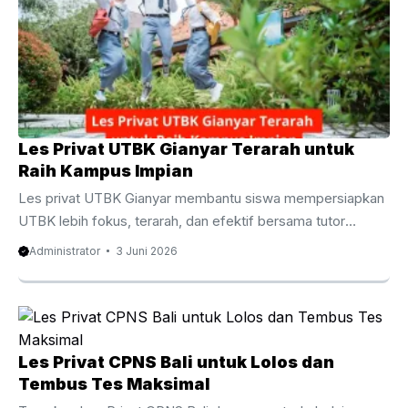
privat UTBK Gianyar menjadi pilihan yang semakin diminati
oleh siswa SMA dan lulusan yang ingin meningkatkan
peluang diterima di perguruan tinggi negeri impian. Berbeda
dengan pembelajaran di kelas yang ...
Les Privat UTBK Gianyar Terarah untuk
Raih Kampus Impian
Les privat UTBK Gianyar membantu siswa mempersiapkan
UTBK lebih fokus, terarah, dan efektif bersama tutor
berpengalaman untuk meningkatkan peluang lolos PTN
Administrator
3 Juni 2026
impian. Les Privat UTBK Gianyar Terarah untuk Raih
Kampus Impian Persaingan masuk perguruan tinggi negeri
semakin ketat dari tahun ke tahun. Oleh karena itu, banyak
siswa mulai mencari metode belajar yang lebih efektif agar
mampu menghadapi ujian dengan percaya diri. Salah satu
Les Privat CPNS Bali untuk Lolos dan
pilihan yang semakin diminati adalah les privat UTBK
Tembus Tes Maksimal
Gianyar karena menawarkan pembelajaran yang lebih fokus,