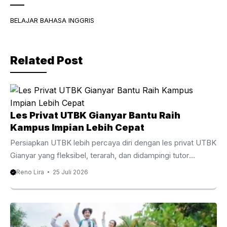
e
er
gr
b
a
BELAJAR BAHASA INGGRIS
o
m
o
Related Post
k
Les Privat UTBK Gianyar Bantu Raih
Kampus Impian Lebih Cepat
Persiapkan UTBK lebih percaya diri dengan les privat UTBK
Gianyar yang fleksibel, terarah, dan didampingi tutor
berpengalaman. Les Privat UTBK Gianyar Membantu
Reno Lira
25 Juli 2026
Persiapan UTBK Lebih Terarah Menghadapi Ujian Tulis
Berbasis Komputer membutuhkan persiapan yang matang,
strategi belajar yang tepat, serta pendampingan yang
sesuai dengan kebutuhan setiap siswa. Oleh karena itu, les