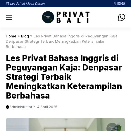
Langsung
X
LinkedI
Face
#1
Les Privat Masa Depan
ke
Menu
isi
Home
»
Blog
»
Les Privat Bahasa Inggris di Peguyangan Kaja:
Denpasar Strategi Terbaik Meningkatkan Keterampilan
Berbahasa
Les Privat Bahasa Inggris di
Peguyangan Kaja: Denpasar
Strategi Terbaik
Meningkatkan Keterampilan
Berbahasa
Administrator
4 April 2025