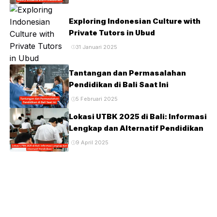
Exploring Indonesian Culture with
Private Tutors in Ubud
31 Januari 2025
Tantangan dan Permasalahan
Pendidikan di Bali Saat Ini
5 Februari 2025
Lokasi UTBK 2025 di Bali: Informasi
Lengkap dan Alternatif Pendidikan
9 April 2025