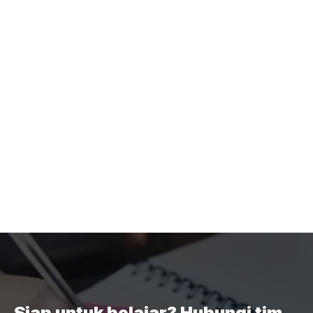
Siap untuk belajar? Hubungi tim