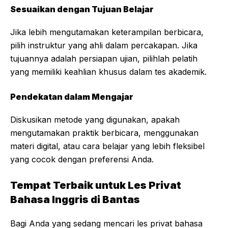
Sesuaikan dengan Tujuan Belajar
Jika lebih mengutamakan keterampilan berbicara,
pilih instruktur yang ahli dalam percakapan. Jika
tujuannya adalah persiapan ujian, pilihlah pelatih
yang memiliki keahlian khusus dalam tes akademik.
Pendekatan dalam Mengajar
Diskusikan metode yang digunakan, apakah
mengutamakan praktik berbicara, menggunakan
materi digital, atau cara belajar yang lebih fleksibel
yang cocok dengan preferensi Anda.
Tempat Terbaik untuk Les Privat
Bahasa Inggris di Bantas
Bagi Anda yang sedang mencari les privat bahasa