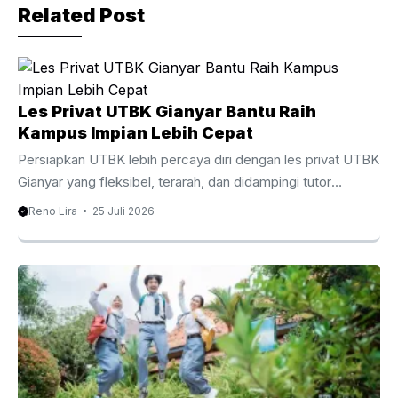
o
Related Post
k
Les Privat UTBK Gianyar Bantu Raih
Kampus Impian Lebih Cepat
Persiapkan UTBK lebih percaya diri dengan les privat UTBK
Gianyar yang fleksibel, terarah, dan didampingi tutor
berpengalaman. Les Privat UTBK Gianyar Membantu
Reno Lira
25 Juli 2026
Persiapan UTBK Lebih Terarah Menghadapi Ujian Tulis
Berbasis Komputer membutuhkan persiapan yang matang,
strategi belajar yang tepat, serta pendampingan yang
sesuai dengan kebutuhan setiap siswa. Oleh karena itu, les
privat UTBK Gianyar menjadi pilihan yang semakin diminati
oleh siswa SMA dan lulusan yang ingin meningkatkan
peluang diterima di perguruan tinggi negeri impian. Berbeda
dengan pembelajaran di kelas yang ...