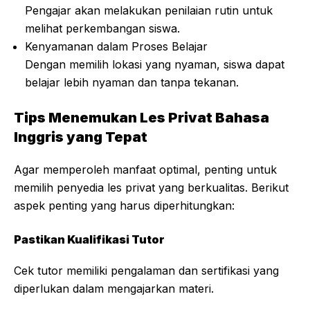
Pengajar akan melakukan penilaian rutin untuk
melihat perkembangan siswa.
Kenyamanan dalam Proses Belajar
Dengan memilih lokasi yang nyaman, siswa dapat
belajar lebih nyaman dan tanpa tekanan.
Tips Menemukan Les Privat Bahasa
Inggris yang Tepat
Agar memperoleh manfaat optimal, penting untuk
memilih penyedia les privat yang berkualitas. Berikut
aspek penting yang harus diperhitungkan:
Pastikan Kualifikasi Tutor
Cek tutor memiliki pengalaman dan sertifikasi yang
diperlukan dalam mengajarkan materi.