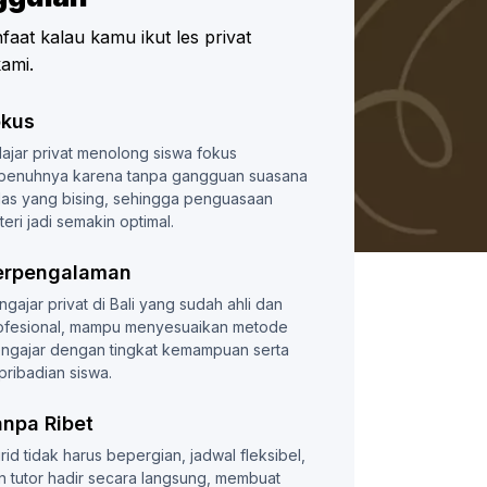
nfaat kalau kamu ikut les privat
ami.
okus
lajar privat menolong siswa fokus
penuhnya karena tanpa gangguan suasana
las yang bising, sehingga penguasaan
teri jadi semakin optimal.
erpengalaman
ngajar privat di Bali yang sudah ahli dan
ofesional, mampu menyesuaikan metode
ngajar dengan tingkat kemampuan serta
pribadian siswa.
anpa Ribet
rid tidak harus bepergian, jadwal fleksibel,
n tutor hadir secara langsung, membuat