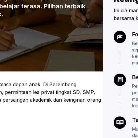
lajar terasa. Pilihan terbaik
Ini dia ma
k.
bersama k
F
Be
se
ke
ma
B
 masa depan anak. Di Berembeng
Pe
permintaan les privat tingkat SD, SMP,
pr
me
a persaingan akademik dan keinginan orang
ke
T
Mu
da