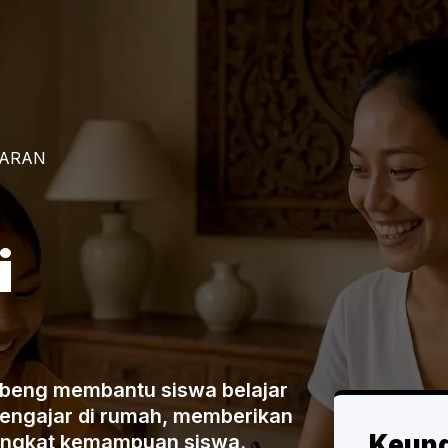
JARAN
i
mbeng membantu siswa belajar
 mengajar di rumah, memberikan
Keun
tingkat kemampuan siswa.