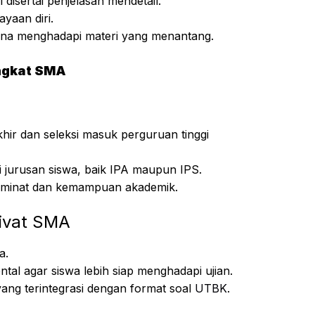
isertai penjelasan mendetail.
yaan diri.
una menghadapi materi yang menantang.
ingkat SMA
akhir dan seleksi masuk perguruan tinggi
i jurusan siswa, baik IPA maupun IPS.
ai minat dan kemampuan akademik.
ivat SMA
a.
al agar siswa lebih siap menghadapi ujian.
ang terintegrasi dengan format soal
UTBK
.