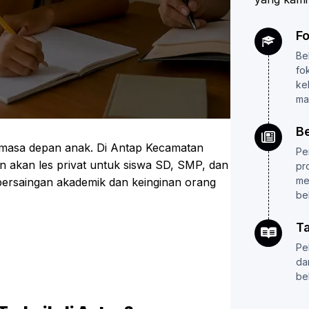
F
Be
fo
ke
ma
B
 masa depan anak. Di Antap Kecamatan
Pe
akan les privat untuk siswa SD, SMP, dan
pr
me
persaingan akademik dan keinginan orang
bel
T
Pel
da
be