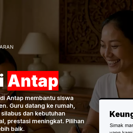
JARAN
i
Antap
A di Antap membantu siswa
sien. Guru datang ke rumah,
Keun
silabus dan kebutuhan
l, prestasi meningkat. Pilihan
Simak man
bih baik.
yang kami